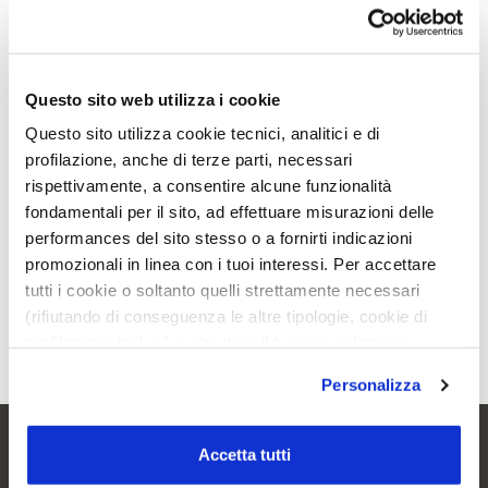
Questo sito web utilizza i cookie
Questo sito utilizza cookie tecnici, analitici e di
profilazione, anche di terze parti, necessari
rispettivamente, a consentire alcune funzionalità
fondamentali per il sito, ad effettuare misurazioni delle
performances del sito stesso o a fornirti indicazioni
promozionali in linea con i tuoi interessi. Per accettare
tutti i cookie o soltanto quelli strettamente necessari
(rifiutando di conseguenza le altre tipologie, cookie di
profilazione inclusi) e chiudere il banner, seleziona
l’opzione desiderata qui sotto. Per selezionare solo
Personalizza
alcune categorie di cookie o servizi, seleziona l’opzione
«Personalizza». Per avere maggiori informazioni
consulta la
cookie policy
.
Accetta tutti