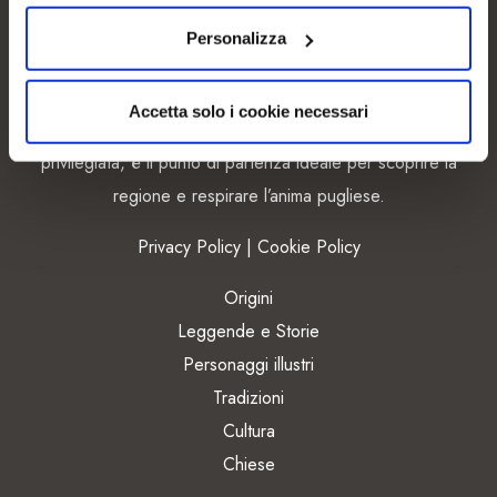
Personalizza
Capurso è l’altra Puglia: un borgo che ogni giorno sa
Accetta solo i cookie necessari
sorprenderti. Con oltre 200 eventi annuali e una posizione
privilegiata, è il punto di partenza ideale per scoprire la
regione e respirare l’anima pugliese.
Privacy Policy
|
Cookie Policy
Origini
Leggende e Storie
Personaggi illustri
Tradizioni
Cultura
Chiese